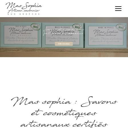
Savons et cosmétiques
fait main à Labeaume
Visiter la boutique
Mas sophia : Savons
et cosmétiques
artisanaux certifiés