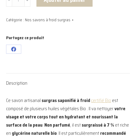
Ajouter au panier
﹣
﹢
de
Savon
Catégorie :
Nos savons à froid surgras
à
froid
surgras
Partagez ce produit
certifié
Partager
Bio
sur
100g
à
Facebook
l'huile
Description
d'amande
douce
Ce savon artisanal
surgras saponifié à froid
certifié Bio
est
composé de plusieurs huiles végétales Bio . Il va nettoyer
votre
visage et votre corps tout en hydratant et nourissant la
surface de la peau
.
Non parfumé
, il est
surgraissé à 7 %
et riche
en
glycérine naturelle bio
. Il est particulièrement
recommandé