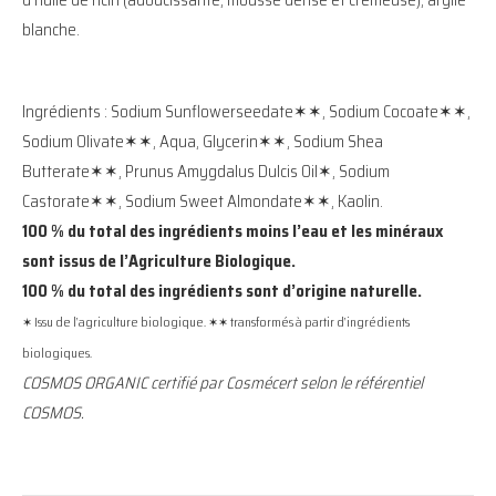
d’huile de ricin (adoucissante, mousse dense et crémeuse), argile
blanche.
Ingrédients : Sodium Sunflowerseedate✶✶, Sodium Cocoate✶✶,
Sodium Olivate✶✶, Aqua, Glycerin✶✶, Sodium Shea
Butterate✶✶, Prunus Amygdalus Dulcis Oil✶, Sodium
Castorate✶✶, Sodium Sweet Almondate✶✶, Kaolin.
100 % du total des ingrédients moins l’eau et les minéraux
sont issus de l’Agriculture Biologique.
100 % du total des ingrédients sont d’origine naturelle.
✶ Issu de l’agriculture biologique. ✶✶ transformés à partir d’ingrédients
biologiques.
COSMOS ORGANIC certifié par Cosmécert selon le référentiel
COSMOS.